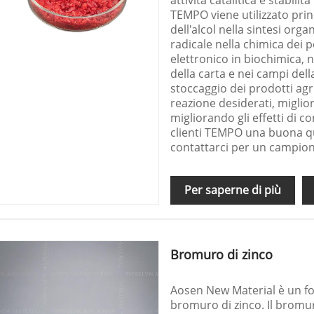
attività catalitica e stabil
TEMPO viene utilizzato prin
dell'alcol nella sintesi org
radicale nella chimica dei p
elettronico in biochimica, ne
della carta e nei campi dell
stoccaggio dei prodotti agr
reazione desiderati, miglio
migliorando gli effetti di 
clienti TEMPO una buona qu
contattarci per un campion
Per saperne di più
Bromuro di zinco
Aosen New Material è un for
bromuro di zinco. Il bromu