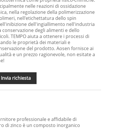
ità fototermica come proprietà fisico-chimiche.
cipalmente nelle reazioni di ossidazione
anica, nella regolazione della polimerizzazione
olimeri, nell'etichettatura dello spin
ll'inibizione dell'ingiallimento nell'industria
a conservazione degli alimenti e dello
icoli. TEMPO aiuta a ottenere i processi di
rando le proprietà dei materiali e
conservazione del prodotto. Aosen fornisce ai
alità e un prezzo ragionevole, non esitate a
e!
Invia richiesta
nitore professionale e affidabile di
ro di zinco è un composto inorganico