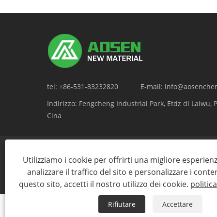
tel:
+86-531-83232820
E-mail:
info@aosenche
Indirizzo:
Fengcheng Industrial Park, Etdz di Laiwu, 
Cina
Utilizziamo i cookie per offrirti una migliore esperien
analizzare il traffico del sito e personalizzare i conte
Copyright © 2023 Shandong Aose
questo sito, accetti il ​​nostro utilizzo dei cookie.
politic
Rifiutare
Accettare