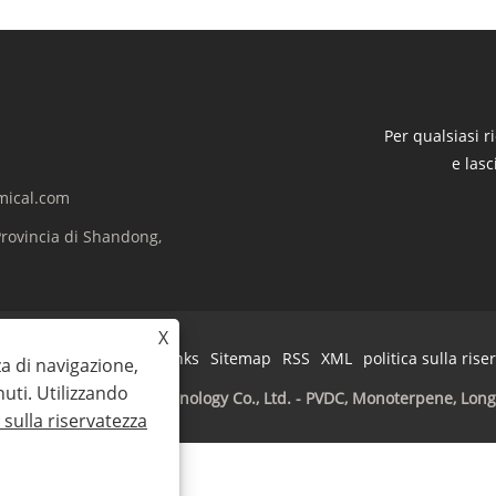
Per qualsiasi r
e las
mical.com
Provincia di Shandong,
X
Links
Sitemap
RSS
XML
politica sulla rise
za di navigazione,
nuti. Utilizzando
n New Material Technology Co., Ltd. - PVDC, Monoterpene, Longifole
a sulla riservatezza