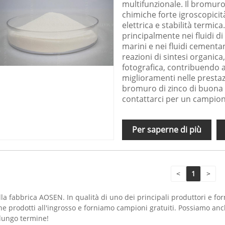
multifunzionale. Il bromuro
chimiche forte igroscopicità
elettrica e stabilità termica
principalmente nei fluidi d
marini e nei fluidi cementant
reazioni di sintesi organic
fotografica, contribuendo a 
miglioramenti nelle prestaz
bromuro di zinco di buona q
contattarci per un campion
Per saperne di più
<
1
>
la fabbrica AOSEN. In qualità di uno dei principali produttori e for
prodotti all'ingrosso e forniamo campioni gratuiti. Possiamo anche
 lungo termine!