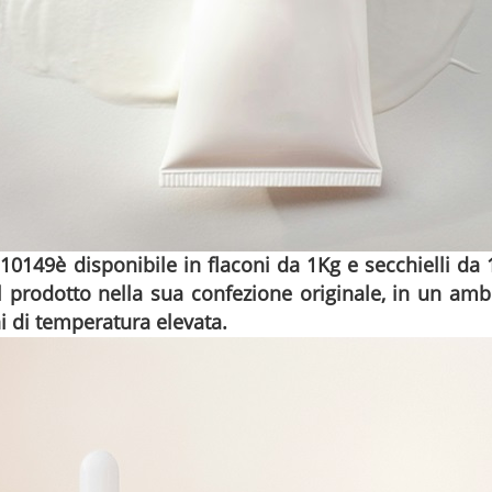
10149
è disponibile in flaconi da 1Kg e secchielli da 1
 il prodotto nella sua confezione originale, in un am
ni di temperatura elevata.