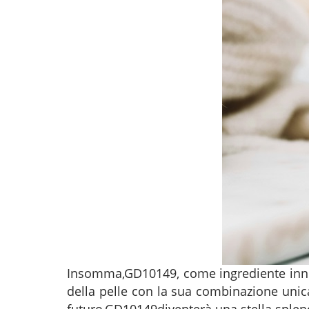
Insomma,
GD10149
, come ingrediente inno
della pelle con la sua combinazione unica 
futuro,
GD10149
diventerà una stella splen