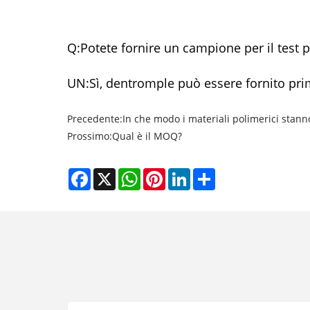
Q:
Potete fornire un campione per il test p
UN:
Sì, dentro
mple può essere fornito prim
Precedente:
In che modo i materiali polimerici stan
Prossimo:
Qual è il MOQ?
Facebook
X
WhatsApp
Pinterest
LinkedIn
Share